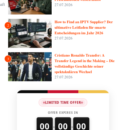
aft
27.07.2026
How to Find an IPTV Supplier? Der
2
ultimative Leitfaden für smarte
Entscheidungen im Jahr 2026
27.07.2026
Cristiano Ronaldo Transfer: A
3
Transfer Legend in the Making – Die
vollständige Geschichte seiner
spektakulären Wechsel
27.07.2026
LIMITED TIME OFFER
OFFER EXPIRES IN
00
00
00
:
: