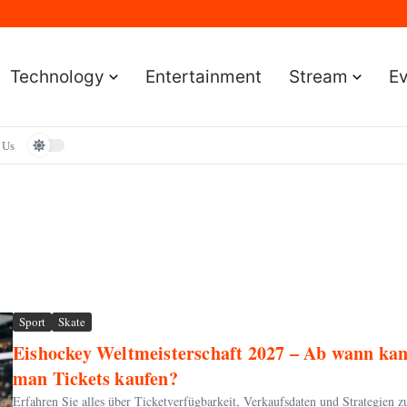
Sportereignisse und Termine
lständige Leitfaden für Gamer
e Leitfaden für Smartwatch-Fans
faden für Premium-Bildqualität
Technology
Entertainment
Stream
E
aden zum Vermögen und der Karriere
 Us
Sport
Skate
Eishockey Weltmeisterschaft 2027 – Ab wann ka
man Tickets kaufen?
Erfahren Sie alles über Ticketverfügbarkeit, Verkaufsdaten und Strategien 