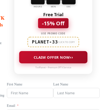
HOURS
MIN
SEC
Free Trial
 WK
-15% Off
ds
USE PROMO CODE
PLANET-33
CLICK TO COPY
t
››
CLAIM OFFER NOW
TiviPlanet • Premium IPTV Service
First Name
Last Name
ing
Email