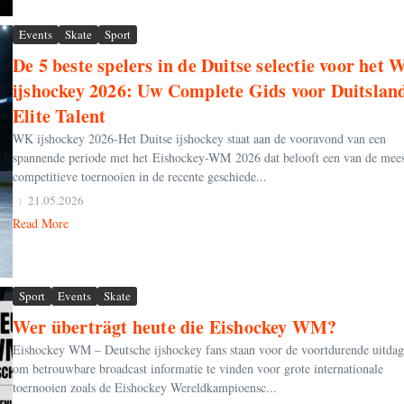
Events
Skate
Sport
De 5 beste spelers in de Duitse selectie voor het
ijshockey 2026: Uw Complete Gids voor Duitslan
Elite Talent
WK ijshockey 2026-Het Duitse ijshockey staat aan de vooravond van een
spannende periode met het Eishockey-WM 2026 dat belooft een van de mees
competitieve toernooien in de recente geschiede...
21.05.2026
Read More
Sport
Events
Skate
Wer überträgt heute die Eishockey WM?
Eishockey WM – Deutsche ijshockey fans staan voor de voortdurende uitdag
om betrouwbare broadcast informatie te vinden voor grote internationale
toernooien zoals de Eishockey Wereldkampioensc...