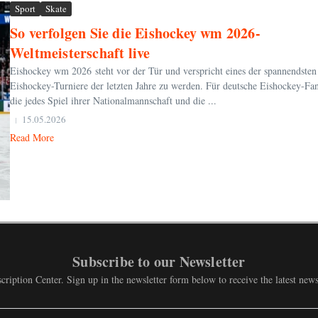
Sport
Skate
So verfolgen Sie die Eishockey wm 2026-
Weltmeisterschaft live
Eishockey wm 2026 steht vor der Tür und verspricht eines der spannendsten
Eishockey-Turniere der letzten Jahre zu werden. Für deutsche Eishockey-Fan
die jedes Spiel ihrer Nationalmannschaft und die ...
15.05.2026
Read More
Subscribe to our Newsletter
ription Center. Sign up in the newsletter form below to receive the latest ne