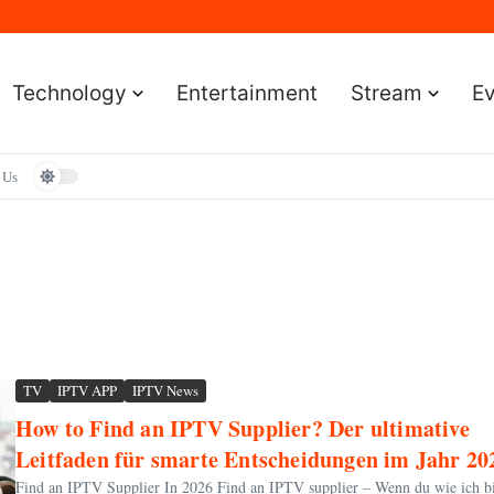
Sportereignisse und Termine
lständige Leitfaden für Gamer
e Leitfaden für Smartwatch-Fans
faden für Premium-Bildqualität
Technology
Entertainment
Stream
E
aden zum Vermögen und der Karriere
 Us
TV
IPTV APP
IPTV News
How to Find an IPTV Supplier? Der ultimative
Leitfaden für smarte Entscheidungen im Jahr 20
Find an IPTV Supplier In 2026 Find an IPTV supplier – Wenn du wie ich bi