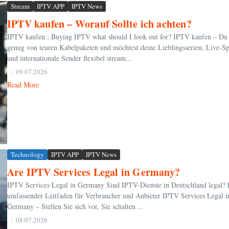
Stream
IPTV APP
IPTV News
IPTV kaufen – Worauf Sollte ich achten?
IPTV kaufen : Buying IPTV what should I look out for? IPTV kaufen – Du 
genug von teuren Kabelpaketen und möchtest deine Lieblingsserien, Live‑Sp
und internationale Sender flexibel stream...
09.07.2026
Read More
Technology
IPTV APP
IPTV News
Are IPTV Services Legal in Germany?
IPTV Services Legal in Germany Sind IPTV-Dienste in Deutschland legal? 
umfassender Leitfaden für Verbraucher und Anbieter IPTV Services Legal i
Germany – Stellen Sie sich vor, Sie schalten ...
08.07.2026