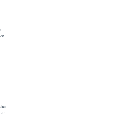
en
een
chen
 von