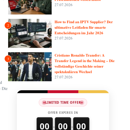
27.07.2026
How to Find an IPTV Supplier? Der
2
ultimative Leitfaden für smarte
Entscheidungen im Jahr 2026
27.07.2026
Cristiano Ronaldo Transfer: A
3
Transfer Legend in the Making – Die
vollständige Geschichte seiner
spektakulären Wechsel
27.07.2026
nd
– Die
LIMITED TIME OFFER
OFFER EXPIRES IN
00
00
00
:
: