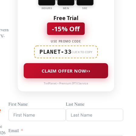
HOURS
MIN
SEC
Free Trial
-15% Off
rvern
TV-
USE PROMO CODE
PLANET-33
CLICK TO COPY
››
CLAIM OFFER NOW
TiviPlanet • Premium IPTV Service
First Name
Last Name
e
ie
Email
026