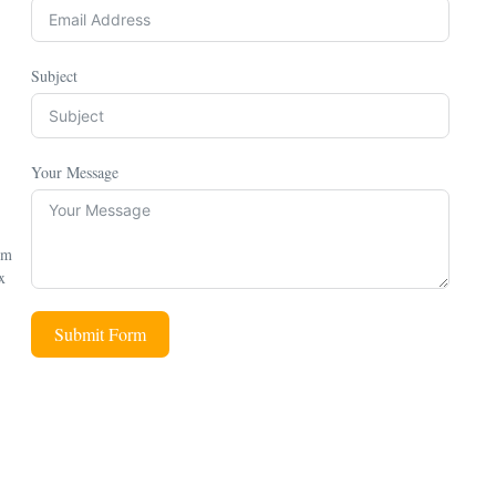
Subject
Your Message
Im
x
Submit Form