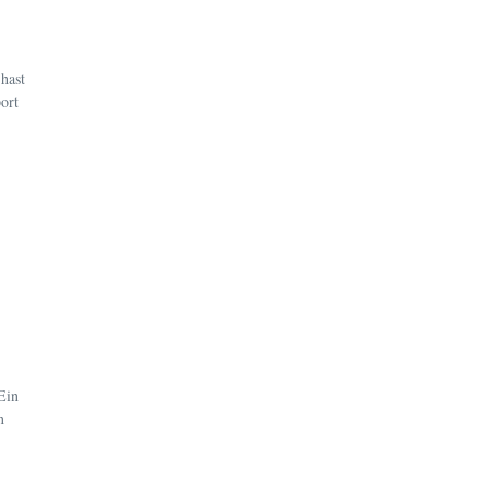
hast
ort
Ein
n