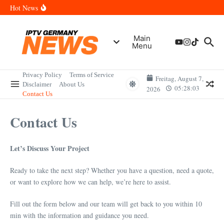
Skip to content
Wann sind die Finals in Hannover? Der Vollständige Leitfaden für
Hot News
Sportereignisse und Termine
Wie lange wird das PlayStation (PSN) Network ausfallen? Der
Vollständige Leitfaden für Gamer
Wann kommt die Samsung Galaxy Watch 9 heraus? Der
Main
Vollständige Leitfaden für Smartwatch-Fans
Menu
Welche Mini LED Fernseher sind die Besten? Der Vollständige
Leitfaden für Premium-Bildqualität
Wat is het Vermogen van Pepijn Lijnders? Der Vollständige
Leitfaden zum Vermögen und der Karriere
Privacy Policy
Terms of Service
Freitag, August 7,
Disclaimer
About Us
05:28:03
2026
Contact Us
Contact Us
Let’s Discuss Your Project
Ready to take the next step? Whether you have a question, need a quote,
or want to explore how we can help, we’re here to assist.
Fill out the form below and our team will get back to you within 10
min with the information and guidance you need.