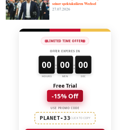
seiner spektakulären Wechsel
27.07.2026
LIMITED TIME OFFER
OFFER EXPIRES IN
00
00
00
:
:
HOURS
MIN
SEC
Free Trial
-15% Off
USE PROMO CODE
PLANET-33
CLICK TO COPY