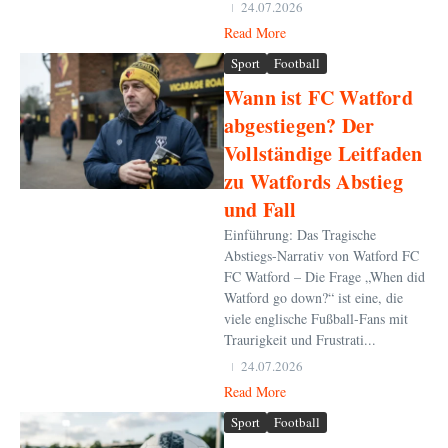
24.07.2026
Read More
Sport
Football
Wann ist FC Watford
abgestiegen? Der
Vollständige Leitfaden
zu Watfords Abstieg
und Fall
Einführung: Das Tragische
Abstiegs-Narrativ von Watford FC
FC Watford – Die Frage „When did
Watford go down?“ ist eine, die
viele englische Fußball-Fans mit
Traurigkeit und Frustrati...
24.07.2026
Read More
Sport
Football