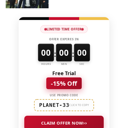
LIMITED TIME OFFER
OFFER EXPIRES IN
00
00
00
:
:
HOURS
MIN
SEC
Free Trial
-15% Off
USE PROMO CODE
PLANET-33
CLICK TO COPY
››
CLAIM OFFER NOW