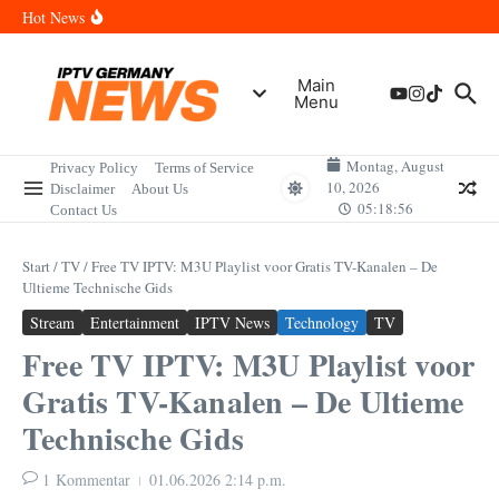
Zum Inhalt springen
Wann sind die Finals in Hannover? Der Vollständige Leitfaden für
Hot News
Sportereignisse und Termine
Wie lange wird das PlayStation (PSN) Network ausfallen? Der
Vollständige Leitfaden für Gamer
Wann kommt die Samsung Galaxy Watch 9 heraus? Der
Main
Vollständige Leitfaden für Smartwatch-Fans
Menu
Welche Mini LED Fernseher sind die Besten? Der Vollständige
Leitfaden für Premium-Bildqualität
Wat is het Vermogen van Pepijn Lijnders? Der Vollständige
Leitfaden zum Vermögen und der Karriere
Montag, August
Privacy Policy
Terms of Service
10, 2026
Disclaimer
About Us
05:18:56
Contact Us
Start
/
TV
/
Free TV IPTV: M3U Playlist voor Gratis TV-Kanalen – De
Ultieme Technische Gids
Stream
Entertainment
IPTV News
Technology
TV
Free TV IPTV: M3U Playlist voor
Gratis TV-Kanalen – De Ultieme
Technische Gids
1 Kommentar
01.06.2026
2:14 p.m.