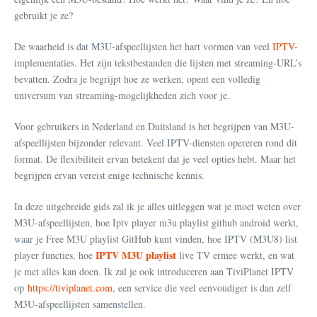
gebruikt je ze?
De waarheid is dat M3U-afspeellijsten het hart vormen van veel
IPTV
-
implementaties. Het zijn tekstbestanden die lijsten met streaming-URL’s
bevatten. Zodra je begrijpt hoe ze werken, opent een volledig
universum van streaming-mogelijkheden zich voor je.
Voor gebruikers in Nederland en Duitsland is het begrijpen van M3U-
afspeellijsten bijzonder relevant. Veel IPTV-diensten opereren rond dit
format. De flexibiliteit ervan betekent dat je veel opties hebt. Maar het
begrijpen ervan vereist enige technische kennis.
In deze uitgebreide gids zal ik je alles uitleggen wat je moet weten over
M3U-afspeellijsten, hoe Iptv player m3u playlist github android werkt,
waar je Free M3U playlist GitHub kunt vinden, hoe IPTV (M3U8) list
IPTV M3U playlist
player functies, hoe
live TV ermee werkt, en wat
je met alles kan doen. Ik zal je ook introduceren aan TiviPlanet IPTV
op
https://tiviplanet.com
, een service die veel eenvoudiger is dan zelf
M3U-afspeellijsten samenstellen.