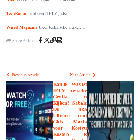
TechRadar
publiceert IPTV-gidsen.
Wired Magazine
biedt technische artikelen.
Share Article
Previous Article
Next Article
Kan ik
Was ist
IPTV
zwische
Gratis
n
Kijken?
Sabale
De
nka
Ultieme
und
Gids
Marta
voor
Kostyu
Kostelo
k