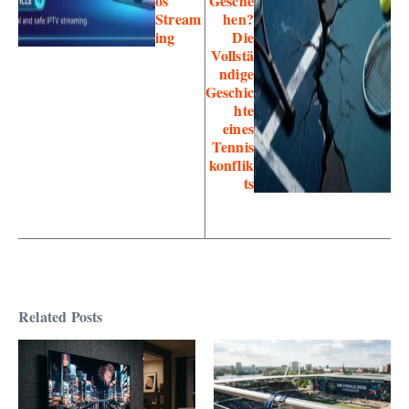
os
Gesche
Stream
hen?
ing
Die
Vollstä
ndige
Geschic
hte
eines
Tennis
konflik
ts
Related Posts