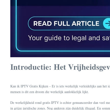
Introductie: Het Vrijheidsge
Kan ik IPTV Gratis Kijken – Er is iets werkelijk verleidelijks aan het 
mensen is dit een droom die werkelijk aanlokkelijk lijkt.
De werkelijkheid rond gratis IPTV is echter genuanceerder dan veel mens
in grijze juridische zones. Nog anderen zijn duidelijk illegaal. En som