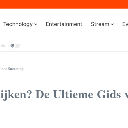
Sportereignisse und Termine
lständige Leitfaden für Gamer
e Leitfaden für Smartwatch-Fans
faden für Premium-Bildqualität
Technology
Entertainment
Stream
E
aden zum Vermögen und der Karriere
 Us
eloos Streaming
ijken? De Ultieme Gids 