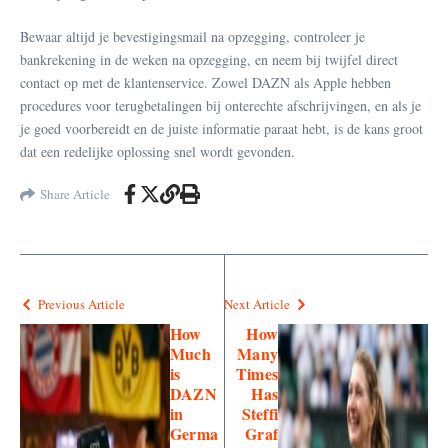
Bewaar altijd je bevestigingsmail na opzegging, controleer je
bankrekening in de weken na opzegging, en neem bij twijfel direct
contact op met de klantenservice. Zowel DAZN als Apple hebben
procedures voor terugbetalingen bij onterechte afschrijvingen, en als je
je goed voorbereidt en de juiste informatie paraat hebt, is de kans groot
dat een redelijke oplossing snel wordt gevonden.
Share Article
Previous Article
Next Article
How
How
Much
Many
is
Times
DAZN
Has
in
Steffi
Germa
Graf