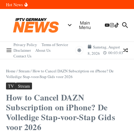
Skip to content
Wann sind die Finals in Hannover? Der Vollständige Leitfaden für
Hot News
Sportereignisse und Termine
Wie lange wird das PlayStation (PSN) Network ausfallen? Der
Vollständige Leitfaden für Gamer
Wann kommt die Samsung Galaxy Watch 9 heraus? Der
Main
Vollständige Leitfaden für Smartwatch-Fans
Menu
Welche Mini LED Fernseher sind die Besten? Der Vollständige
Leitfaden für Premium-Bildqualität
Wat is het Vermogen van Pepijn Lijnders? Der Vollständige
Leitfaden zum Vermögen und der Karriere
Privacy Policy
Terms of Service
Samstag, August
Disclaimer
About Us
00:03:03
8, 2026
Contact Us
Home
/
Stream
/
How to Cancel DAZN Subscription on iPhone? De
Volledige Stap-voor-Stap Gids voor 2026
TV
Stream
How to Cancel DAZN
Subscription on iPhone? De
Volledige Stap-voor-Stap Gids
voor 2026