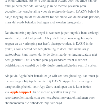
te onderscheiden. Als je je abonnement opzegt vóór het einde van de
huidige betaalperiode, ontvang je in de meeste gevallen geen
gedeeltelijke terugbetaling voor de resterende dagen. DAZN's beleid is
dat je toegang houdt tot de dienst tot het einde van de betaalde periode,
maar dat reeds betaalde bedragen niet worden teruggestort.
De uitzondering op deze regel is wanneer je per ongeluk bent verlengd
zonder dat je dat had gewild. Als je stelt dat je was vergeten op te
zeggen en de verlenging net heeft plaatsgevonden, is DAZN in de
praktijk soms bereid een terugbetaling te doen, met name als je
aantoonbaar kunt maken dat je de dienst na de verlengingsdatum niet
hebt gebruikt. Dit is echter geen gegarandeerd recht maar een
beleidskwestie waarbij de individuele omstandigheden een rol spelen.
Als je via Apple hebt betaald en je wilt een terugbetaling, dan moet je
die aanvragen bij Apple en niet bij DAZN. Apple heeft een eigen
terugbetalingsbeleid voor App Store-aankopen dat je kunt inzien
Apple Support
via
. In de meeste gevallen kun je via
reportaproblem.apple.com een terugbetalingsverzoek indienen voor
abonnementen die onbedoeld zijn verlengd.