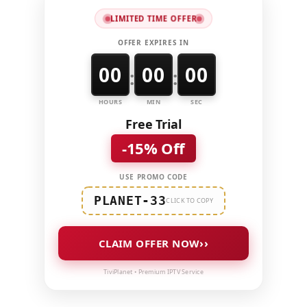
LIMITED TIME OFFER
OFFER EXPIRES IN
00
00
00
:
:
HOURS
MIN
SEC
Free Trial
-15% Off
USE PROMO CODE
PLANET-33
CLICK TO COPY
››
CLAIM OFFER NOW
TiviPlanet • Premium IPTV Service