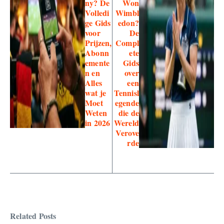
ny? De
Won
Volledi
Wimbl
ge Gids
edon?
voor
De
Prijzen,
Compl
Abonn
ete
emente
Gids
n en
over
Alles
een
wat je
Tennisl
Moet
egende
Weten
die de
in 2026
Wereld
Verove
rde
Related Posts