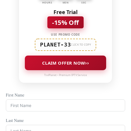
HOURS
MIN
SEC
Free Trial
-15% Off
USE PROMO CODE
PLANET-33
CLICK TO COPY
››
CLAIM OFFER NOW
TiviPlanet • Premium IPTV Service
First Name
Last Name