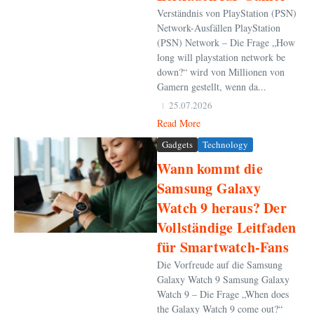
Verständnis von PlayStation (PSN)
Network-Ausfällen PlayStation
(PSN) Network – Die Frage „How
long will playstation network be
down?“ wird von Millionen von
Gamern gestellt, wenn da...
25.07.2026
Read More
Gadgets
Technology
Wann kommt die
Samsung Galaxy
Watch 9 heraus? Der
Vollständige Leitfaden
für Smartwatch-Fans
Die Vorfreude auf die Samsung
Galaxy Watch 9 Samsung Galaxy
Watch 9 – Die Frage „When does
the Galaxy Watch 9 come out?“