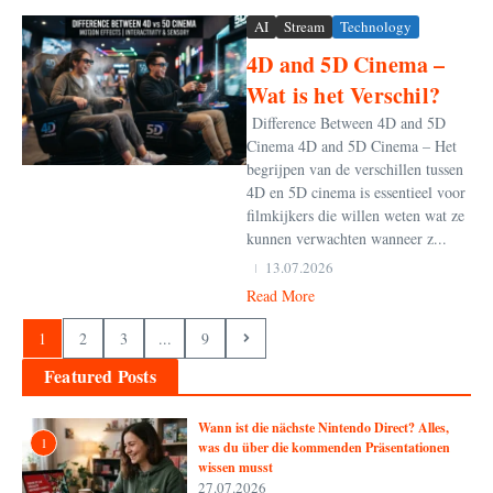
AI
Stream
Technology
4D and 5D Cinema –
Wat is het Verschil?
Difference Between 4D and 5D
Cinema 4D and 5D Cinema – Het
begrijpen van de verschillen tussen
4D en 5D cinema is essentieel voor
filmkijkers die willen weten wat ze
kunnen verwachten wanneer z...
13.07.2026
Read More
1
2
3
...
9
Featured Posts
Wann ist die nächste Nintendo Direct? Alles,
1
was du über die kommenden Präsentationen
wissen musst
27.07.2026