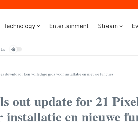
Sportereignisse und Termine
lständige Leitfaden für Gamer
e Leitfaden für Smartwatch-Fans
faden für Premium-Bildqualität
Technology
Entertainment
Stream
E
aden zum Vermögen und der Karriere
 Us
ces download: Een volledige gids voor installatie en nieuwe functies
ls out update for 21 Pixe
 installatie en nieuwe fu