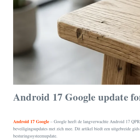
Android 17 Google update for
Android 17 Google
– Google heeft de langverwachte Android 17 QPR1 Be
beveiligingsupdates met zich mee. Dit artikel biedt een uitgebreide gid
besturingssysteemupdate.