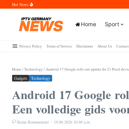
Skip to content
Hot News
Wann sind die Finals in Hannover? Der Vollständige Leitfaden für 
Wie lange wird das PlayStation (PSN) Network ausfallen? Der Vol
Wann kommt die Samsung Galaxy Watch 9 heraus? Der Vollständig
Welche Mini LED Fernseher sind die Besten? Der Vollständige Leit
Home
Sport
Wat is het Vermogen van Pepijn Lijnders? Der Vollständige Leitf
Privacy Policy
Terms of Service
Disclaimer
About Us
Contact
Home
/
Technology
/
Android 17 Google rolls out update for 21 Pixel devi
Gadgets
Technology
Android 17 Google rol
Een volledige gids voor
Keine Kommentare
19.06.2026
10:40 a.m.