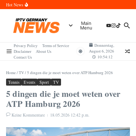
Skip to content
Wann sind die Finals in Hannover? Der Vollständige Leitfaden für
Hot News
Sportereignisse und Termine
Wie lange wird das PlayStation (PSN) Network ausfallen? Der
Vollständige Leitfaden für Gamer
Wann kommt die Samsung Galaxy Watch 9 heraus? Der
Main
Vollständige Leitfaden für Smartwatch-Fans
Menu
Welche Mini LED Fernseher sind die Besten? Der Vollständige
Leitfaden für Premium-Bildqualität
Wat is het Vermogen van Pepijn Lijnders? Der Vollständige
Leitfaden zum Vermögen und der Karriere
Donnerstag,
Privacy Policy
Terms of Service
August 6, 2026
Disclaimer
About Us
10:54:12
Contact Us
Home
/
TV
/
5 dingen die je moet weten over ATP Hamburg 2026
Tennis
Events
Sport
TV
5 dingen die je moet weten over
ATP Hamburg 2026
Keine Kommentare
18.05.2026
12:42 p.m.