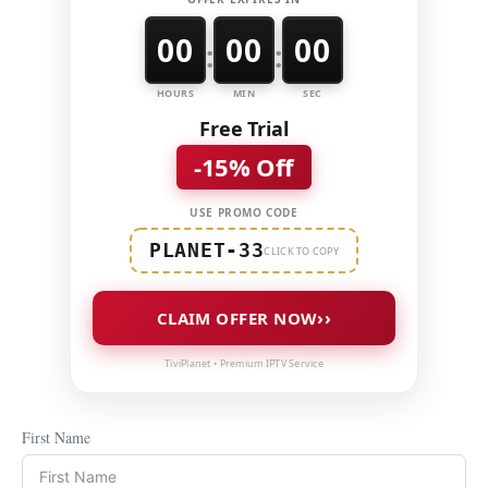
00
00
00
:
:
HOURS
MIN
SEC
Free Trial
-15% Off
USE PROMO CODE
PLANET-33
CLICK TO COPY
››
CLAIM OFFER NOW
TiviPlanet • Premium IPTV Service
First Name