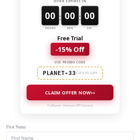
OFFER EXPIRES IN
00
00
00
:
:
HOURS
MIN
SEC
Free Trial
-15% Off
USE PROMO CODE
PLANET-33
CLICK TO COPY
››
CLAIM OFFER NOW
TiviPlanet • Premium IPTV Service
First Name