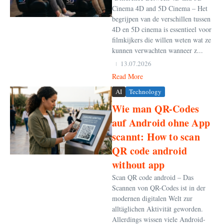
Cinema 4D and 5D Cinema – Het
begrijpen van de verschillen tussen
4D en 5D cinema is essentieel voor
filmkijkers die willen weten wat ze
kunnen verwachten wanneer z...
13.07.2026
Read More
AI
Technology
Wie man QR-Codes
auf Android ohne App
scannt: How to scan
QR code android
without app
Scan QR code android – Das
Scannen von QR-Codes ist in der
modernen digitalen Welt zur
alltäglichen Aktivität geworden.
Allerdings wissen viele Android-