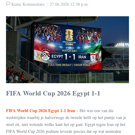
Keine Kommentare
27.06.2026
12:38 p.m.
FIFA World Cup 2026 Egypt 1-1
FIFA World Cup 2026 Egypt 1-1 Iran
– Het was een van die
wedstrijden waarbij je halverwege de tweede helft op het puntje van je
stoel zit, niet wetende welke kant het op gaat. Egypt tegen Iran op het
FIFA World Cup 2026 podium leverde precies dat op wat neutralen