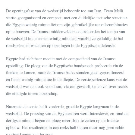
De openingsfase van de wedstrijd behoorde toe aan Iran. Team Melli
startte georganiseerd en compact, met een duidelijke tactische structuur
die Egypte weinig ruimte liet om zijn gebruikelijke aanvalscombinaties
op te bouwen. De Iraanse middenvelders controleerden het tempo van
de wedstrijd in de eerste twintig minuten, waarbij ze geduldig de bal
rondspelen en wachtten op openingen in de Egyptische defensie.
Egypte had zichtbaar moeite met de compactheid van de Iraanse
opstelling. De ploeg van de Egyptische bondscoach probeerde via de
flanken te komen, maar de Iraanse backs stonden goed gepositioneerd
en lieten weinig ruimte toe in de diepte. De eerste serieuze kans van de
wedstrijd was dan ook voor Iran, via een gevaarlijke aanval over rechts
die eindigde in een hoekschop.
Naarmate de eerste helft vorderde, groeide Egypte langzaam in de
wedstrijd. De pressing van de Egyptenaren werd intensiever, en rond de
dertigste minuut begon de ploeg meer druk te zetten op de Iraanse
opbouw. Het resulteerde in een reeks halfkansen maar nog geen echte
scoringskansen van formaat.