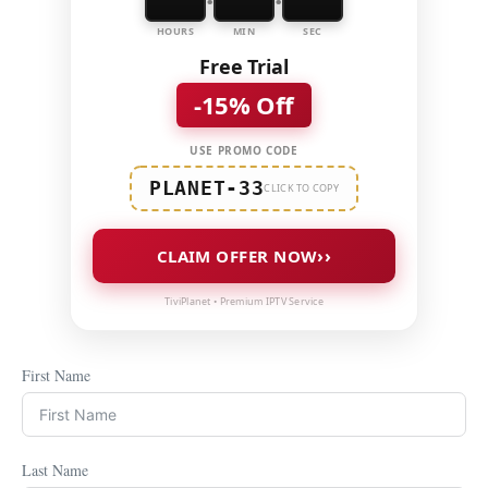
HOURS
MIN
SEC
Free Trial
-15% Off
USE PROMO CODE
PLANET-33
CLICK TO COPY
››
CLAIM OFFER NOW
TiviPlanet • Premium IPTV Service
First Name
Last Name