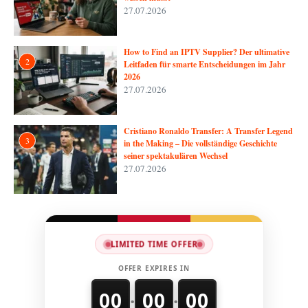
27.07.2026
How to Find an IPTV Supplier? Der ultimative
2
Leitfaden für smarte Entscheidungen im Jahr
2026
27.07.2026
Cristiano Ronaldo Transfer: A Transfer Legend
3
in the Making – Die vollständige Geschichte
seiner spektakulären Wechsel
27.07.2026
LIMITED TIME OFFER
OFFER EXPIRES IN
00
00
00
:
: