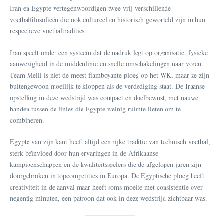
Iran en Egypte vertegenwoordigen twee vrij verschillende
voetbalfilosofieën die ook cultureel en historisch geworteld zijn in hun
respectieve voetbaltradities.
Iran speelt onder een systeem dat de nadruk legt op organisatie, fysieke
aanwezigheid in de middenlinie en snelle omschakelingen naar voren.
Team Melli is niet de meest flamboyante ploeg op het WK, maar ze zijn
buitengewoon moeilijk te kloppen als de verdediging staat. De Iraanse
opstelling in deze wedstrijd was compact en doelbewust, met nauwe
banden tussen de linies die Egypte weinig ruimte lieten om te
combineren.
Egypte van zijn kant heeft altijd een rijke traditie van technisch voetbal,
sterk beïnvloed door hun ervaringen in de Afrikaanse
kampioenschappen en de kwaliteitsspelers die de afgelopen jaren zijn
doorgebroken in topcompetities in Europa. De Egyptische ploeg heeft
creativiteit in de aanval maar heeft soms moeite met consistentie over
negentig minuten, een patroon dat ook in deze wedstrijd zichtbaar was.