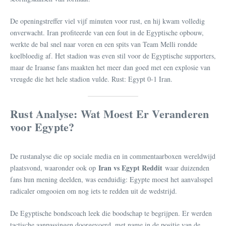
De openingstreffer viel vijf minuten voor rust, en hij kwam volledig
onverwacht. Iran profiteerde van een fout in de Egyptische opbouw,
werkte de bal snel naar voren en een spits van Team Melli rondde
koelbloedig af. Het stadion was even stil voor de Egyptische supporters,
maar de Iraanse fans maakten het meer dan goed met een explosie van
vreugde die het hele stadion vulde. Rust: Egypt 0-1 Iran.
Rust Analyse: Wat Moest Er Veranderen
voor Egypte?
De rustanalyse die op sociale media en in commentaarboxen wereldwijd
Iran vs Egypt Reddit
plaatsvond, waaronder ook op
waar duizenden
fans hun mening deelden, was eenduidig: Egypte moest het aanvalsspel
radicaler omgooien om nog iets te redden uit de wedstrijd.
De Egyptische bondscoach leek die boodschap te begrijpen. Er werden
tactische aanpassingen doorgevoerd, met name in de positie van de