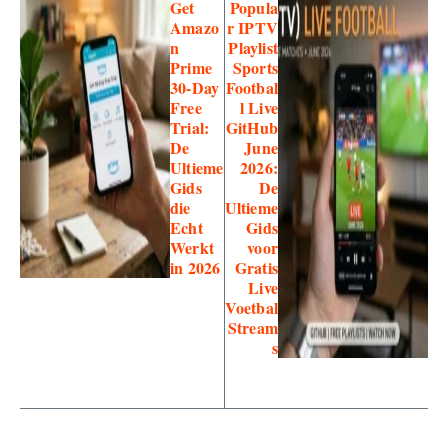
Get
Popula
Amazo
r IPTV
n
Playlist
Prime
Sports
30-Day
Footbal
Free
l Live
Trial:
GitHub
De
June
Ultieme
2026:
Gids
De
die
Ultieme
Echt
Gids
Werkt
voor
in 2026
Gratis
Live
Voetbal
Stream
s