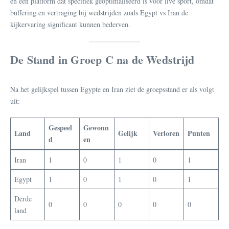
en een platform dat specifiek geoptimaliseerd is voor live sport, omdat
buffering en vertraging bij wedstrijden zoals Egypt vs Iran de
kijkervaring significant kunnen bederven.
De Stand in Groep C na de Wedstrijd
Na het gelijkspel tussen Egypte en Iran ziet de groepsstand er als volgt
uit:
Gespeel
Gewonn
Land
Gelijk
Verloren
Punten
d
en
Iran
1
0
1
0
1
Egypt
1
0
1
0
1
Derde
0
0
0
0
0
land