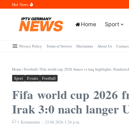
Skip to content
Hot News
Wann sind die Finals in Hannover? Der Vollständige Leitfaden für 
Wie lange wird das PlayStation (PSN) Network ausfallen? Der Vol
Wann kommt die Samsung Galaxy Watch 9 heraus? Der Vollständig
Welche Mini LED Fernseher sind die Besten? Der Vollständige Leit
Home
Sport
Wat is het Vermogen van Pepijn Lijnders? Der Vollständige Leitf
Privacy Policy
Terms of Service
Disclaimer
About Us
Contact
Home
/
Football
/
Fifa world cup 2026 france vs iraq highlights -Frankreic
Sport
Events
Football
Fifa world cup 2026 fr
Irak 3:0 nach langer 
1 Kommentar
23.06.2026
1:24 p.m.