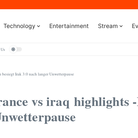
Sportereignisse und Termine
lständige Leitfaden für Gamer
e Leitfaden für Smartwatch-Fans
faden für Premium-Bildqualität
Technology
Entertainment
Stream
E
aden zum Vermögen und der Karriere
 Us
h besiegt Irak 3:0 nach langer Unwetterpause
ance vs iraq highlights 
Unwetterpause