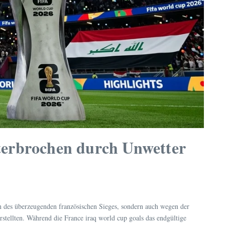
nterbrochen durch Unwetter
 des überzeugenden französischen Sieges, sondern auch wegen der
stellten. Während die France iraq world cup goals das endgültige