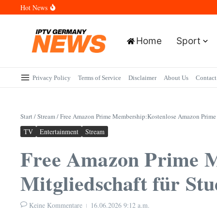
Zum Inhalt springen
Hot News
Wann sind die Finals in Hannover? Der Vollständige Leitfaden für 
Wie lange wird das PlayStation (PSN) Network ausfallen? Der Vol
Wann kommt die Samsung Galaxy Watch 9 heraus? Der Vollständig
Welche Mini LED Fernseher sind die Besten? Der Vollständige Leit
Home
Sport
Wat is het Vermogen van Pepijn Lijnders? Der Vollständige Leitf
Privacy Policy
Terms of Service
Disclaimer
About Us
Contact
Start
/
Stream
/
Free Amazon Prime Membership:Kostenlose Amazon Prime M
TV
Entertainment
Stream
Free Amazon Prime M
Mitgliedschaft für St
Keine Kommentare
16.06.2026
9:12 a.m.