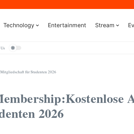
Sportereignisse und Termine
lständige Leitfaden für Gamer
e Leitfaden für Smartwatch-Fans
faden für Premium-Bildqualität
Technology
Entertainment
Stream
E
aden zum Vermögen und der Karriere
 Us
itgliedschaft für Studenten 2026
embership:Kostenlose 
udenten 2026