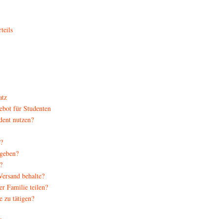
teils
atz
bot für Studenten
dent nutzen?
?
 geben?
?
Versand behalte?
 Familie teilen?
 zu tätigen?