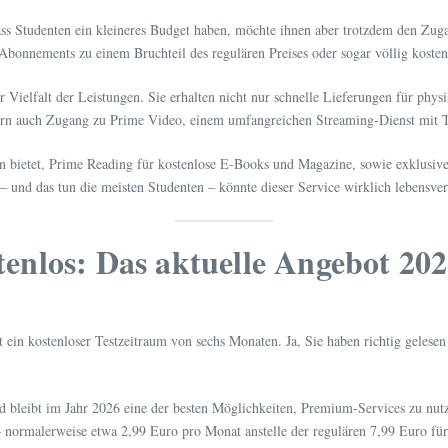
 dass Studenten ein kleineres Budget haben, möchte ihnen aber trotzdem den Z
-Abonnements zu einem Bruchteil des regulären Preises oder sogar völlig kosten
ielfalt der Leistungen. Sie erhalten nicht nur schnelle Lieferungen für physi
dern auch Zugang zu Prime Video, einem umfangreichen Streaming-Dienst mit
bietet, Prime Reading für kostenlose E-Books und Magazine, sowie exklusive
 – und das tun die meisten Studenten – könnte dieser Service wirklich lebensve
nlos: Das aktuelle Angebot 20
ein kostenloser Testzeitraum von sechs Monaten. Ja, Sie haben richtig gelesen 
 und bleibt im Jahr 2026 eine der besten Möglichkeiten, Premium-Services zu n
– normalerweise etwa 2,99 Euro pro Monat anstelle der regulären 7,99 Euro für