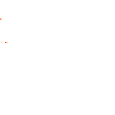
n?
nto an