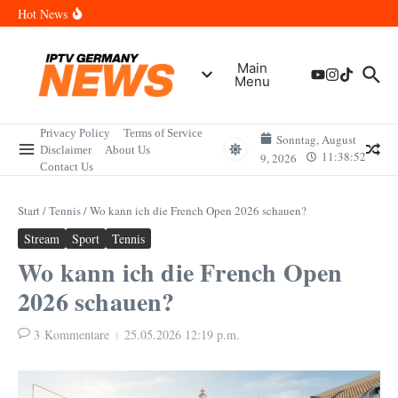
Zum Inhalt springen
Wann sind die Finals in Hannover? Der Vollständige Leitfaden für
Hot News
Sportereignisse und Termine
Wie lange wird das PlayStation (PSN) Network ausfallen? Der
Vollständige Leitfaden für Gamer
Wann kommt die Samsung Galaxy Watch 9 heraus? Der
Main
Vollständige Leitfaden für Smartwatch-Fans
Menu
Welche Mini LED Fernseher sind die Besten? Der Vollständige
Leitfaden für Premium-Bildqualität
Wat is het Vermogen van Pepijn Lijnders? Der Vollständige
Leitfaden zum Vermögen und der Karriere
Privacy Policy
Terms of Service
Sonntag, August
Disclaimer
About Us
11:38:52
9, 2026
Contact Us
Start
/
Tennis
/
Wo kann ich die French Open 2026 schauen?
Stream
Sport
Tennis
Wo kann ich die French Open
2026 schauen?
3 Kommentare
25.05.2026
12:19 p.m.