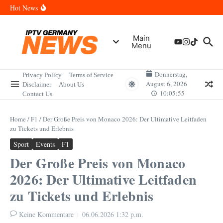
Skip to content
Wann sind die Finals in Hannover? Der Vollständige Leitfaden für
Hot News
Sportereignisse und Termine
Wie lange wird das PlayStation (PSN) Network ausfallen? Der
Vollständige Leitfaden für Gamer
Wann kommt die Samsung Galaxy Watch 9 heraus? Der
Main
Vollständige Leitfaden für Smartwatch-Fans
Menu
Welche Mini LED Fernseher sind die Besten? Der Vollständige
Leitfaden für Premium-Bildqualität
Wat is het Vermogen van Pepijn Lijnders? Der Vollständige
Leitfaden zum Vermögen und der Karriere
Donnerstag,
Privacy Policy
Terms of Service
August 6, 2026
Disclaimer
About Us
10:05:55
Contact Us
Home
/
F1
/
Der Große Preis von Monaco 2026: Der Ultimative Leitfaden
zu Tickets und Erlebnis
Sport
Events
F1
Der Große Preis von Monaco
2026: Der Ultimative Leitfaden
zu Tickets und Erlebnis
Keine Kommentare
06.06.2026
1:32 p.m.