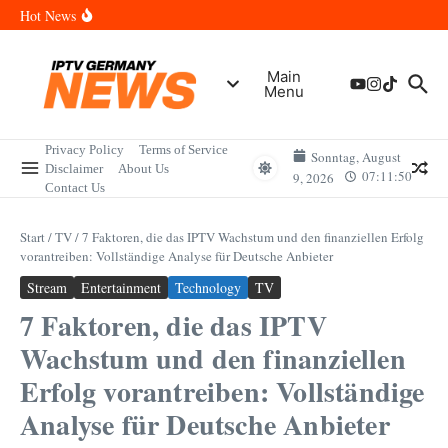
Zum Inhalt springen
Wann sind die Finals in Hannover? Der Vollständige Leitfaden für
Hot News
Sportereignisse und Termine
Wie lange wird das PlayStation (PSN) Network ausfallen? Der
Vollständige Leitfaden für Gamer
Wann kommt die Samsung Galaxy Watch 9 heraus? Der
Main
Vollständige Leitfaden für Smartwatch-Fans
Menu
Welche Mini LED Fernseher sind die Besten? Der Vollständige
Leitfaden für Premium-Bildqualität
Wat is het Vermogen van Pepijn Lijnders? Der Vollständige
Leitfaden zum Vermögen und der Karriere
Privacy Policy
Terms of Service
Sonntag, August
Disclaimer
About Us
07:11:50
9, 2026
Contact Us
Start
/
TV
/
7 Faktoren, die das IPTV Wachstum und den finanziellen Erfolg
vorantreiben: Vollständige Analyse für Deutsche Anbieter
Stream
Entertainment
Technology
TV
7 Faktoren, die das IPTV
Wachstum und den finanziellen
Erfolg vorantreiben: Vollständige
Analyse für Deutsche Anbieter