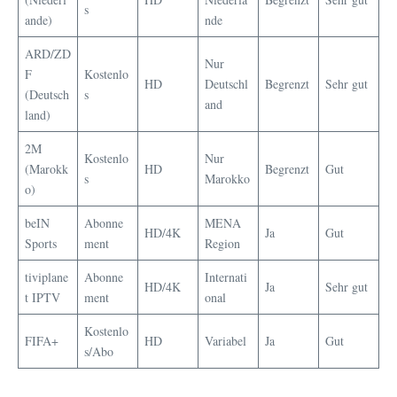
s
ande)
nde
ARD/ZD
Nur
F
Kostenlo
HD
Deutschl
Begrenzt
Sehr gut
(Deutsch
s
and
land)
2M
Kostenlo
Nur
(Marokk
HD
Begrenzt
Gut
s
Marokko
o)
beIN
Abonne
MENA
HD/4K
Ja
Gut
Sports
ment
Region
tiviplane
Abonne
Internati
HD/4K
Ja
Sehr gut
t IPTV
ment
onal
Kostenlo
FIFA+
HD
Variabel
Ja
Gut
s/Abo