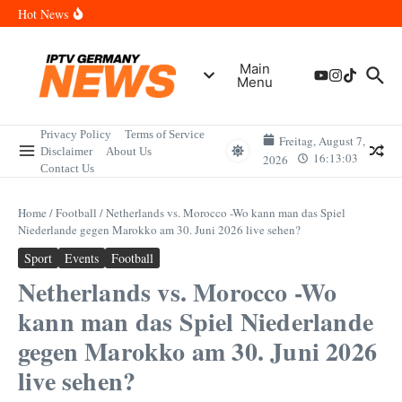
Skip to content
Wann sind die Finals in Hannover? Der Vollständige Leitfaden für
Hot News
Sportereignisse und Termine
Wie lange wird das PlayStation (PSN) Network ausfallen? Der
Vollständige Leitfaden für Gamer
Wann kommt die Samsung Galaxy Watch 9 heraus? Der
Main
Vollständige Leitfaden für Smartwatch-Fans
Menu
Welche Mini LED Fernseher sind die Besten? Der Vollständige
Leitfaden für Premium-Bildqualität
Wat is het Vermogen van Pepijn Lijnders? Der Vollständige
Leitfaden zum Vermögen und der Karriere
Privacy Policy
Terms of Service
Freitag, August 7,
Disclaimer
About Us
16:13:03
2026
Contact Us
Home
/
Football
/
Netherlands vs. Morocco -Wo kann man das Spiel
Niederlande gegen Marokko am 30. Juni 2026 live sehen?
Sport
Events
Football
Netherlands vs. Morocco -Wo
kann man das Spiel Niederlande
gegen Marokko am 30. Juni 2026
live sehen?