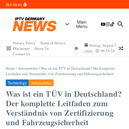
Skip to content
Wann sind die Finals in Hannover? Der Vollständige Leitfaden für
Hot News
Sportereignisse und Termine
Wie lange wird das PlayStation (PSN) Network ausfallen? Der
Vollständige Leitfaden für Gamer
Wann kommt die Samsung Galaxy Watch 9 heraus? Der
Main
Vollständige Leitfaden für Smartwatch-Fans
Menu
Welche Mini LED Fernseher sind die Besten? Der Vollständige
Leitfaden für Premium-Bildqualität
Wat is het Vermogen van Pepijn Lijnders? Der Vollständige
Leitfaden zum Vermögen und der Karriere
Privacy Policy
Terms of Service
Freitag, August 7,
Disclaimer
About Us
09:54:54
2026
Contact Us
Home
/
Automobiles
/
Was ist ein TÜV in Deutschland? Der komplette
Leitfaden zum Verständnis von Zertifizierung und Fahrzeugsicherheit
Technology
Automobiles
Was ist ein TÜV in Deutschland?
Der komplette Leitfaden zum
Verständnis von Zertifizierung
und Fahrzeugsicherheit