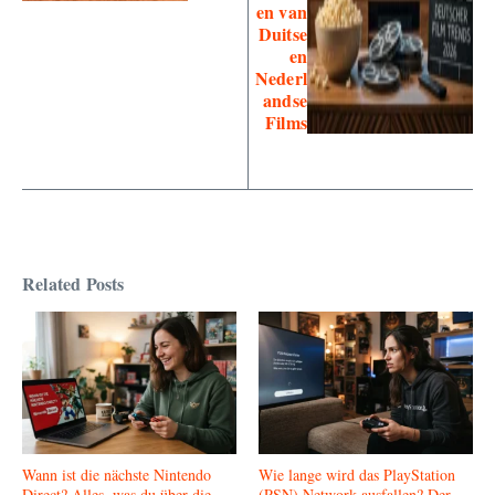
en van
Duitse
en
Nederl
andse
Films
Related Posts
Wann ist die nächste Nintendo
Wie lange wird das PlayStation
Direct? Alles, was du über die
(PSN) Network ausfallen? Der