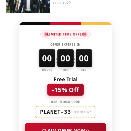
27.07.2026
LIMITED TIME OFFER
OFFER EXPIRES IN
00
00
00
:
:
HOURS
MIN
SEC
Free Trial
-15% Off
USE PROMO CODE
PLANET-33
CLICK TO COPY
››
CLAIM OFFER NOW