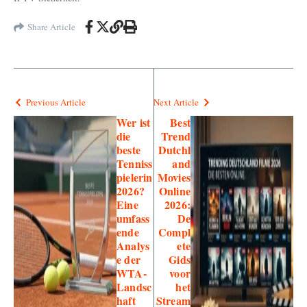
Share Article
Previous Article
Next Article
Wer ist
Best
die
Trend
beste
Dutchl
Tenniss
and
pielerin
Movies
2026?
Online
Eine
2026:
umfass
De
ende
Compl
Analys
ete
e der
Gids
WTA-
voor
Landsc
het
haft
Stream