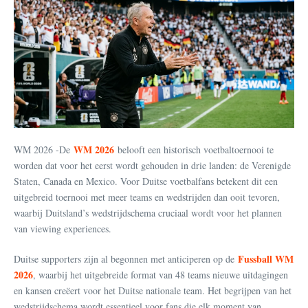
WM 2026
WM 2026 -De
belooft een historisch voetbaltoernooi te
worden dat voor het eerst wordt gehouden in drie landen: de Verenigde
Staten, Canada en Mexico. Voor Duitse voetbalfans betekent dit een
uitgebreid toernooi met meer teams en wedstrijden dan ooit tevoren,
waarbij Duitsland’s wedstrijdschema cruciaal wordt voor het plannen
van viewing experiences.
Fussball WM
Duitse supporters zijn al begonnen met anticiperen op de
2026
, waarbij het uitgebreide format van 48 teams nieuwe uitdagingen
en kansen creëert voor het Duitse nationale team. Het begrijpen van het
wedstrijdschema wordt essentieel voor fans die elk moment van