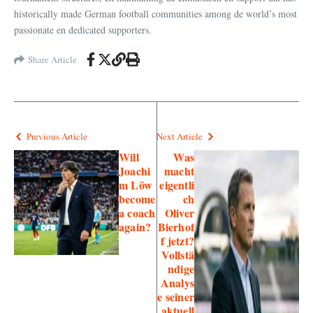
historically made German football communities among de world’s most
passionate en dedicated supporters.
Share Article
Previous Article
Next Article
Will
Was
Joachi
macht
m Löw
eigentli
become
ch
a coach
Oliver
again?
Bierhof
f jetzt?
Vollstä
ndige
Analys
e seiner
aktuell