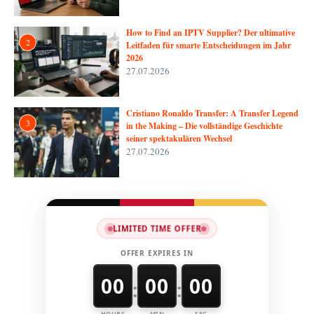
How to Find an IPTV Supplier? Der ultimative
2
Leitfaden für smarte Entscheidungen im Jahr
2026
27.07.2026
Cristiano Ronaldo Transfer: A Transfer Legend
3
in the Making – Die vollständige Geschichte
seiner spektakulären Wechsel
27.07.2026
LIMITED TIME OFFER
OFFER EXPIRES IN
00
00
00
:
:
HOURS
MIN
SEC