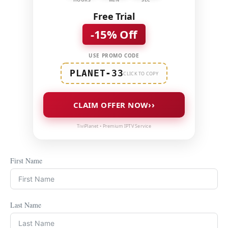
Free Trial
-15% Off
USE PROMO CODE
PLANET-33
CLICK TO COPY
››
CLAIM OFFER NOW
TiviPlanet • Premium IPTV Service
First Name
Last Name