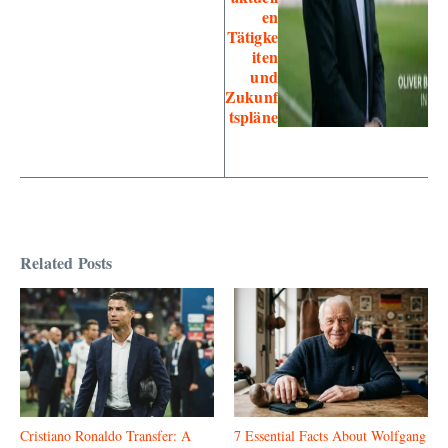
en
Tätigke
iten
und
Zukunf
tspläne
Related Posts
Cristiano Ronaldo Transfer: A
7 Essential Facts About Wolfgang