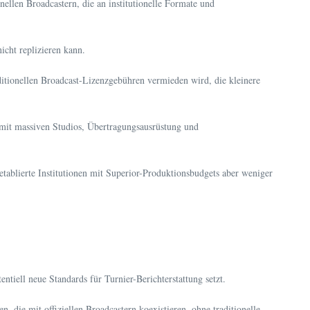
llen Broadcastern, die an institutionelle Formate und
icht replizieren kann.
tionellen Broadcast-Lizenzgebühren vermieden wird, die kleinere
, mit massiven Studios, Übertragungsausrüstung und
ablierte Institutionen mit Superior-Produktionsbudgets aber weniger
tiell neue Standards für Turnier-Berichterstattung setzt.
 die mit offiziellen Broadcastern koexistieren, ohne traditionelle