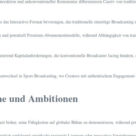
eraktion und unkonventioneller Kommentar differenzieren Cazetv von traditione
 das Interactive-Format bevorzugen, das traditionelle einseitige Broadcasting n
 und potentiell Premium-Abonnementmodelle, während Abhängigkeit von tradi
duzierend Kapitalanforderungen, die konventionelle Broadcaster facing hindern
enwechsel in Sport-Broadcasting, wo Creators mit authentischem Engagement et
ne und Ambitionen
it bisher, seine Fähigkeiten auf globaler Bühne zu demonstrieren, während poten
ich verfolgend spezifische regionale Lizenzen oder innovative Vereinbarungen,