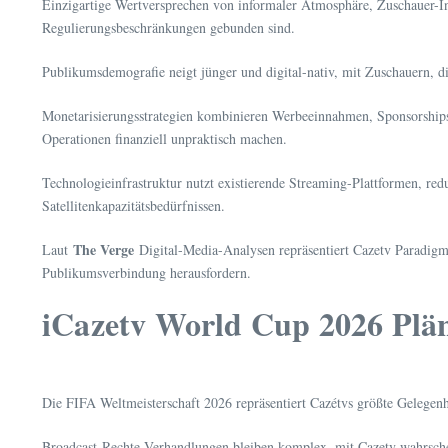
Einzigartige Wertversprechen von informaler Atmosphäre, Zuschauer-Int
Regulierungsbeschränkungen gebunden sind.
Publikumsdemografie neigt jünger und digital-nativ, mit Zuschauern, die
Monetarisierungsstrategien kombinieren Werbeeinnahmen, Sponsorships
Operationen finanziell unpraktisch machen.
Technologieinfrastruktur nutzt existierende Streaming-Plattformen, re
Satellitenkapazitätsbedürfnissen.
The Verge
Laut
Digital-Media-Analysen repräsentiert Cazetv Paradigm
Publikumsverbindung herausfordern.
iCazetv World Cup 2026 Plä
Die FIFA Weltmeisterschaft 2026 repräsentiert Cazétvs größte Gelegenhe
Broadcast-Rechte-Verhandlungen bleiben komplex, mit Cazetv wahrscheinl