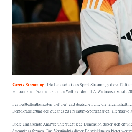
Cazetv Streaming
-Die Landschaft des Sport-Streamings durchläuft ei
konsumieren. Während sich die Welt auf die FIFA Weltmeisterschaft 20
Für Fußballenthusiasten weltweit und deutsche Fans, die leidenschaftli
Demokratisierung des Zugangs zu Premium-Sportinhalten, alternative 
Diese umfassende Analyse untersucht jede Dimension dieser sich entwic
Streamings formen. Das Verständnis dieser Entwicklungen bietet wertv