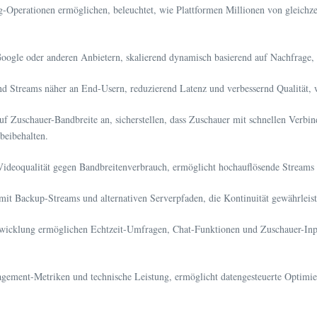
-Operationen ermöglichen, beleuchtet, wie Plattformen Millionen von gleichzei
ogle oder anderen Anbietern, skalierend dynamisch basierend auf Nachfrage, o
end Streams näher an End-Usern, reduzierend Latenz und verbessernd Qualität
auf Zuschauer-Bandbreite an, sicherstellen, dass Zuschauer mit schnellen Ver
beibehalten.
 Videoqualität gegen Bandbreitenverbrauch, ermöglicht hochauflösende Streams 
mit Backup-Streams und alternativen Serverpfaden, die Kontinuität gewährlei
ntwicklung ermöglichen Echtzeit-Umfragen, Chat-Funktionen und Zuschauer-Inpu
gement-Metriken und technische Leistung, ermöglicht datengesteuerte Optimie