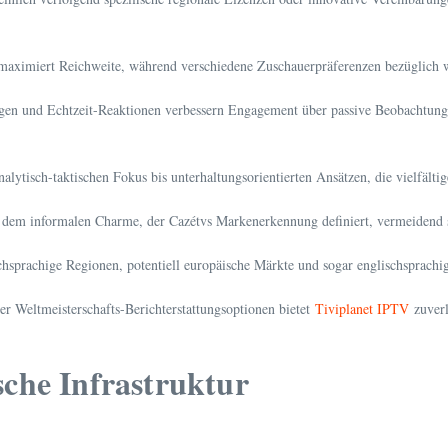
maximiert Reichweite, während verschiedene Zuschauerpräferenzen bezüglich w
agen und Echtzeit-Reaktionen verbessern Engagement über passive Beobachtung 
lytisch-taktischen Fokus bis unterhaltungsorientierten Ansätzen, die vielfält
 dem informalen Charme, der Cazétvs Markenerkennung definiert, vermeidend so
sprachige Regionen, potentiell europäische Märkte und sogar englischsprachig
ver Weltmeisterschafts-Berichterstattungsoptionen bietet
Tiviplanet IPTV
zuverl
che Infrastruktur