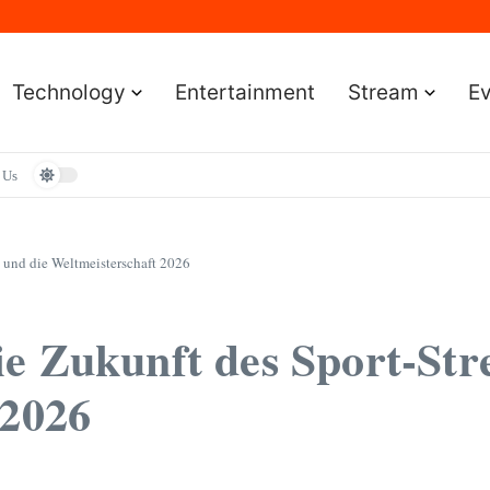
Sportereignisse und Termine
lständige Leitfaden für Gamer
e Leitfaden für Smartwatch-Fans
faden für Premium-Bildqualität
Technology
Entertainment
Stream
E
aden zum Vermögen und der Karriere
 Us
 und die Weltmeisterschaft 2026
ie Zukunft des Sport-St
 2026