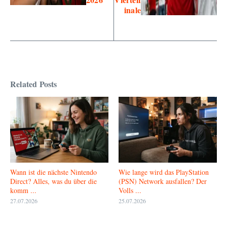
inale
Related Posts
Wann ist die nächste Nintendo
Wie lange wird das PlayStation
Direct? Alles, was du über die
(PSN) Network ausfallen? Der
komm ...
Volls ...
27.07.2026
25.07.2026