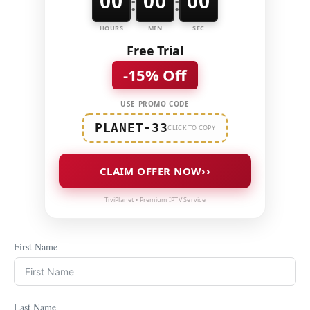
00
00
00
:
:
HOURS
MIN
SEC
Free Trial
-15% Off
USE PROMO CODE
PLANET-33
CLICK TO COPY
››
CLAIM OFFER NOW
TiviPlanet • Premium IPTV Service
First Name
Last Name