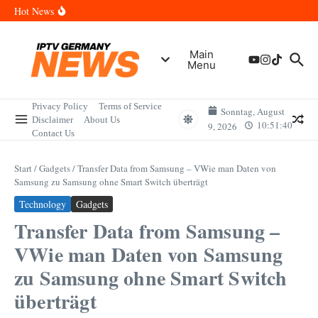
Zum Inhalt springen
Wann sind die Finals in Hannover? Der Vollständige Leitfaden für
Hot News
Sportereignisse und Termine
Wie lange wird das PlayStation (PSN) Network ausfallen? Der
Vollständige Leitfaden für Gamer
Wann kommt die Samsung Galaxy Watch 9 heraus? Der
Main
Vollständige Leitfaden für Smartwatch-Fans
Menu
Welche Mini LED Fernseher sind die Besten? Der Vollständige
Leitfaden für Premium-Bildqualität
Wat is het Vermogen van Pepijn Lijnders? Der Vollständige
Leitfaden zum Vermögen und der Karriere
Privacy Policy
Terms of Service
Sonntag, August
Disclaimer
About Us
10:51:40
9, 2026
Contact Us
Start
/
Gadgets
/
Transfer Data from Samsung – VWie man Daten von
Samsung zu Samsung ohne Smart Switch überträgt
Technology
Gadgets
Transfer Data from Samsung –
VWie man Daten von Samsung
zu Samsung ohne Smart Switch
überträgt