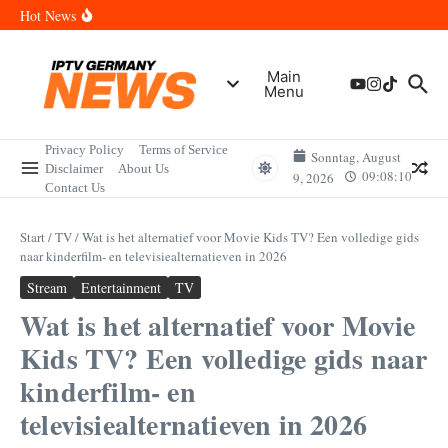
Zum Inhalt springen
Wann sind die Finals in Hannover? Der Vollständige Leitfaden für
Hot News
Sportereignisse und Termine
Wie lange wird das PlayStation (PSN) Network ausfallen? Der
Vollständige Leitfaden für Gamer
Wann kommt die Samsung Galaxy Watch 9 heraus? Der
Main
Vollständige Leitfaden für Smartwatch-Fans
Menu
Welche Mini LED Fernseher sind die Besten? Der Vollständige
Leitfaden für Premium-Bildqualität
Wat is het Vermogen van Pepijn Lijnders? Der Vollständige
Leitfaden zum Vermögen und der Karriere
Privacy Policy
Terms of Service
Sonntag, August
Disclaimer
About Us
09:08:10
9, 2026
Contact Us
Start
/
TV
/
Wat is het alternatief voor Movie Kids TV? Een volledige gids
naar kinderfilm- en televisiealternatieven in 2026
Stream
Entertainment
TV
Wat is het alternatief voor Movie
Kids TV? Een volledige gids naar
kinderfilm- en
televisiealternatieven in 2026