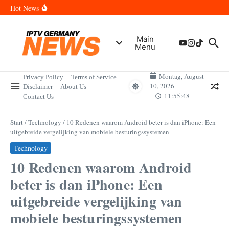
Zum Inhalt springen
Wann sind die Finals in Hannover? Der Vollständige Leitfaden für
Hot News
Sportereignisse und Termine
Wie lange wird das PlayStation (PSN) Network ausfallen? Der
Vollständige Leitfaden für Gamer
Wann kommt die Samsung Galaxy Watch 9 heraus? Der
Main
Vollständige Leitfaden für Smartwatch-Fans
Menu
Welche Mini LED Fernseher sind die Besten? Der Vollständige
Leitfaden für Premium-Bildqualität
Wat is het Vermogen van Pepijn Lijnders? Der Vollständige
Leitfaden zum Vermögen und der Karriere
Montag, August
Privacy Policy
Terms of Service
10, 2026
Disclaimer
About Us
11:55:48
Contact Us
Start
/
Technology
/
10 Redenen waarom Android beter is dan iPhone: Een
uitgebreide vergelijking van mobiele besturingssystemen
Technology
10 Redenen waarom Android
beter is dan iPhone: Een
uitgebreide vergelijking van
mobiele besturingssystemen