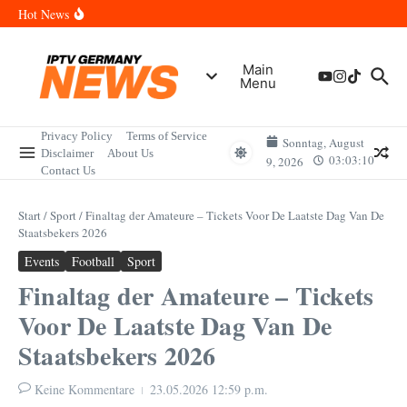
Zum Inhalt springen
Wann sind die Finals in Hannover? Der Vollständige Leitfaden für
Hot News
Sportereignisse und Termine
Wie lange wird das PlayStation (PSN) Network ausfallen? Der
Vollständige Leitfaden für Gamer
Wann kommt die Samsung Galaxy Watch 9 heraus? Der
Main
Vollständige Leitfaden für Smartwatch-Fans
Menu
Welche Mini LED Fernseher sind die Besten? Der Vollständige
Leitfaden für Premium-Bildqualität
Wat is het Vermogen van Pepijn Lijnders? Der Vollständige
Leitfaden zum Vermögen und der Karriere
Privacy Policy
Terms of Service
Sonntag, August
Disclaimer
About Us
03:03:10
9, 2026
Contact Us
Start
/
Sport
/
Finaltag der Amateure – Tickets Voor De Laatste Dag Van De
Staatsbekers 2026
Events
Football
Sport
Finaltag der Amateure – Tickets
Voor De Laatste Dag Van De
Staatsbekers 2026
Keine Kommentare
23.05.2026
12:59 p.m.