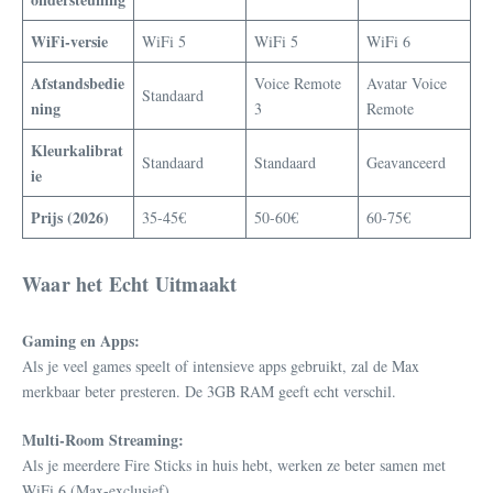
WiFi-versie
WiFi 5
WiFi 5
WiFi 6
Afstandsbedie
Voice Remote
Avatar Voice
Standaard
ning
3
Remote
Kleurkalibrat
Standaard
Standaard
Geavanceerd
ie
Prijs (2026)
35-45€
50-60€
60-75€
Waar het Echt Uitmaakt
Gaming en Apps:
Als je veel games speelt of intensieve apps gebruikt, zal de Max
merkbaar beter presteren. De 3GB RAM geeft echt verschil.
Multi-Room Streaming:
Als je meerdere Fire Sticks in huis hebt, werken ze beter samen met
WiFi 6 (Max-exclusief).