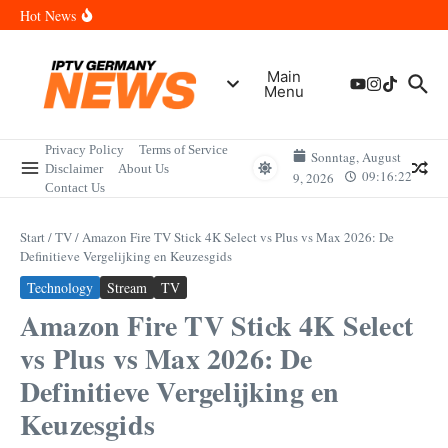
Zum Inhalt springen
Wann sind die Finals in Hannover? Der Vollständige Leitfaden für
Hot News
Sportereignisse und Termine
Wie lange wird das PlayStation (PSN) Network ausfallen? Der
Vollständige Leitfaden für Gamer
Wann kommt die Samsung Galaxy Watch 9 heraus? Der
Main
Vollständige Leitfaden für Smartwatch-Fans
Menu
Welche Mini LED Fernseher sind die Besten? Der Vollständige
Leitfaden für Premium-Bildqualität
Wat is het Vermogen van Pepijn Lijnders? Der Vollständige
Leitfaden zum Vermögen und der Karriere
Privacy Policy
Terms of Service
Sonntag, August
Disclaimer
About Us
09:16:22
9, 2026
Contact Us
Start
/
TV
/
Amazon Fire TV Stick 4K Select vs Plus vs Max 2026: De
Definitieve Vergelijking en Keuzesgids
Technology
Stream
TV
Amazon Fire TV Stick 4K Select
vs Plus vs Max 2026: De
Definitieve Vergelijking en
Keuzesgids