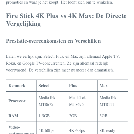
promoties en waar je het koopt. Het loont zich om te winkelen.
Fire Stick 4K Plus vs 4K Max: De Directe
Vergelijking
Prestatie-overeenkomsten en Verschillen
Laten we eerlijk zijn: Select, Plus, en Max zijn allemaal Apple TV,
Roku, en Google TV-concurrenten. Ze zijn allemaal redelijk
voortvarend. De verschillen zijn meer nuanceer dan dramatisch.
Kenmerk
Select
Plus
Max
MediaTek
MediaTek
MediaTek
Processor
MT8675
MT8675
MT8111
RAM
1.5GB
2GB
3GB
Video-
4K 60fps
4K 60fps
8K-ready
ondersteuning